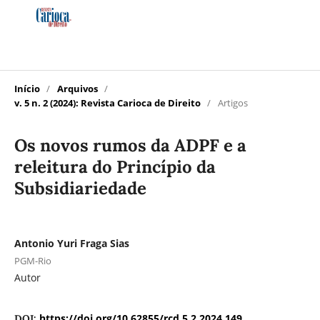
Início
/
Arquivos
/
v. 5 n. 2 (2024): Revista Carioca de Direito
/
Artigos
Os novos rumos da ADPF e a
releitura do Princípio da
Subsidiariedade
Antonio Yuri Fraga Sias
PGM-Rio
Autor
https://doi.org/10.62855/rcd.5.2.2024.149
DOI: