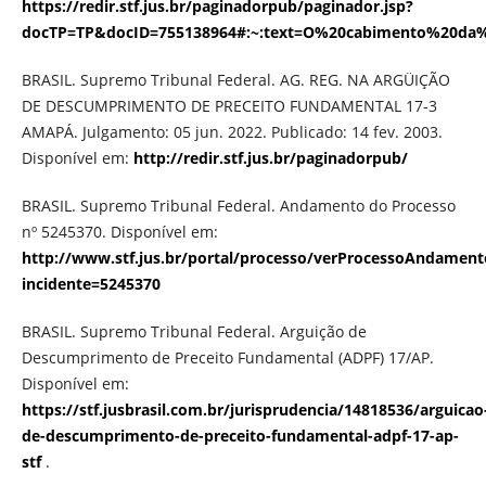
https://redir.stf.jus.br/paginadorpub/paginador.jsp?
docTP=TP&docID=755138964#:~:text=O%20cabimento%20d
BRASIL. Supremo Tribunal Federal. AG. REG. NA ARGÜIÇÃO
DE DESCUMPRIMENTO DE PRECEITO FUNDAMENTAL 17-3
AMAPÁ. Julgamento: 05 jun. 2022. Publicado: 14 fev. 2003.
Disponível em:
http://redir.stf.jus.br/paginadorpub/
BRASIL. Supremo Tribunal Federal. Andamento do Processo
nº 5245370. Disponível em:
http://www.stf.jus.br/portal/processo/verProcessoAndament
incidente=5245370
BRASIL. Supremo Tribunal Federal. Arguição de
Descumprimento de Preceito Fundamental (ADPF) 17/AP.
Disponível em:
https://stf.jusbrasil.com.br/jurisprudencia/14818536/arguicao
de-descumprimento-de-preceito-fundamental-adpf-17-ap-
stf
.