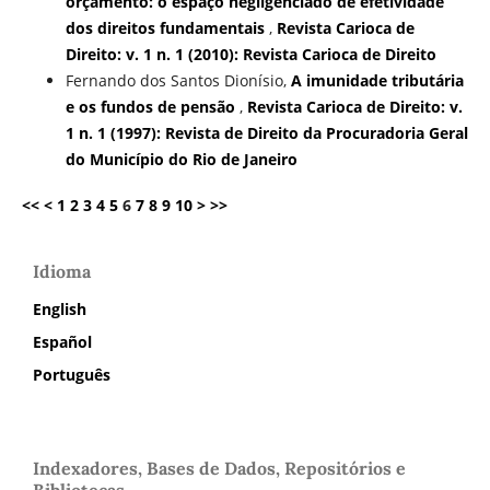
orçamento: o espaço negligenciado de efetividade
dos direitos fundamentais
,
Revista Carioca de
Direito: v. 1 n. 1 (2010): Revista Carioca de Direito
Fernando dos Santos Dionísio,
A imunidade tributária
e os fundos de pensão
,
Revista Carioca de Direito: v.
1 n. 1 (1997): Revista de Direito da Procuradoria Geral
do Município do Rio de Janeiro
<<
<
1
2
3
4
5
6
7
8
9
10
>
>>
Idioma
English
Español
Português
Indexadores, Bases de Dados, Repositórios e