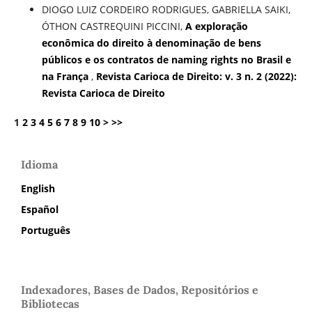
DIOGO LUIZ CORDEIRO RODRIGUES, GABRIELLA SAIKI,
ÓTHON CASTREQUINI PICCINI,
A exploração
econômica do direito à denominação de bens
públicos e os contratos de naming rights no Brasil e
na França
,
Revista Carioca de Direito: v. 3 n. 2 (2022):
Revista Carioca de Direito
1
2
3
4
5
6
7
8
9
10
>
>>
Idioma
English
Español
Português
Indexadores, Bases de Dados, Repositórios e
Bibliotecas