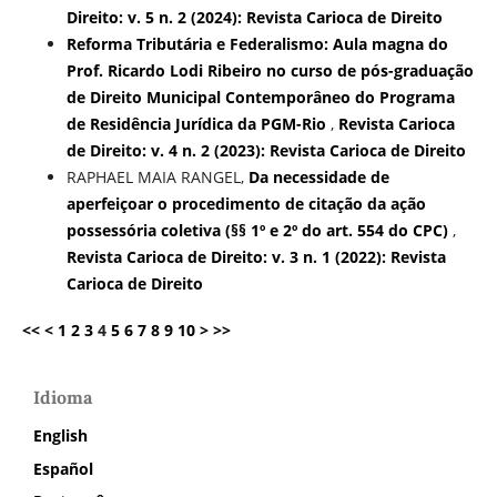
Direito: v. 5 n. 2 (2024): Revista Carioca de Direito
Reforma Tributária e Federalismo: Aula magna do
Prof. Ricardo Lodi Ribeiro no curso de pós-graduação
de Direito Municipal Contemporâneo do Programa
de Residência Jurídica da PGM-Rio
,
Revista Carioca
de Direito: v. 4 n. 2 (2023): Revista Carioca de Direito
RAPHAEL MAIA RANGEL,
Da necessidade de
aperfeiçoar o procedimento de citação da ação
possessória coletiva (§§ 1º e 2º do art. 554 do CPC)
,
Revista Carioca de Direito: v. 3 n. 1 (2022): Revista
Carioca de Direito
<<
<
1
2
3
4
5
6
7
8
9
10
>
>>
Idioma
English
Español