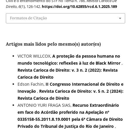
Civil e o entendimento do STF no Tema n. 786.
Revista Carioca De
Direito
,
6
(1), 126-142.
https://doi.org/10.62855/rcd.6.1.2025.189
Formatos de Citação
Artigos mais lidos pelo mesmo(s) autor(es)
VICTOR WILLCOX,
A proteção da pessoa humana no
mundo tecnológico: reflexões à luz de Black Mirror
,
Revista Carioca de Direito: v. 3 n. 2 (2022): Revista
Carioca de Direito
Edson Fachin,
II Congresso Internacional de Direito e
Inovação
,
Revista Carioca de Direito: v. 5 n. 2 (2024):
Revista Carioca de Direito
ANTONIO YURI FRAGA SIAS,
Recurso Extraordinário
em face do Acórdão proferido na Apelação nº
0335158-55.2011.8.19.0001 pela 6ª Câmara de Direito
Privado do Tribunal de Justiça do Rio de Janeiro
,