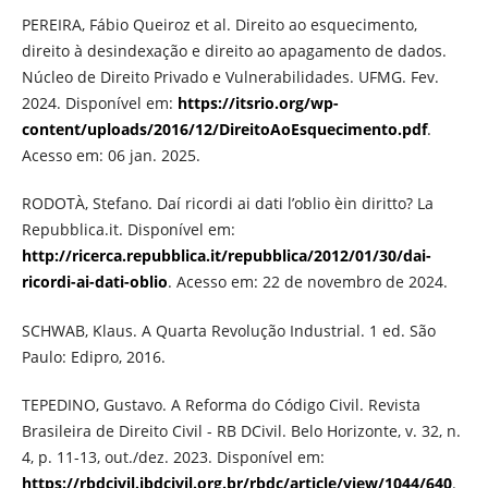
PEREIRA, Fábio Queiroz et al. Direito ao esquecimento,
direito à desindexação e direito ao apagamento de dados.
Núcleo de Direito Privado e Vulnerabilidades. UFMG. Fev.
2024. Disponível em:
https://itsrio.org/wp-
content/uploads/2016/12/DireitoAoEsquecimento.pdf
.
Acesso em: 06 jan. 2025.
RODOTÀ, Stefano. Daí ricordi ai dati l’oblio èin diritto? La
Repubblica.it. Disponível em:
http://ricerca.repubblica.it/repubblica/2012/01/30/dai-
ricordi-ai-dati-oblio
. Acesso em: 22 de novembro de 2024.
SCHWAB, Klaus. A Quarta Revolução Industrial. 1 ed. São
Paulo: Edipro, 2016.
TEPEDINO, Gustavo. A Reforma do Código Civil. Revista
Brasileira de Direito Civil - RB DCivil. Belo Horizonte, v. 32, n.
4, p. 11-13, out./dez. 2023. Disponível em:
https://rbdcivil.ibdcivil.org.br/rbdc/article/view/1044/640
.