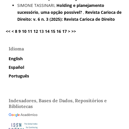
SIMONE TASSINARI,
Holding e planejamento
sucessório, uma opção possível?
,
Revista Carioca de
Direito: v. 6 n. 3 (2025): Revista Carioca de Direito
<<
<
8
9
10
11
12
13
14
15
16
17
>
>>
Idioma
English
Español
Português
Indexadores, Bases de Dados, Repositórios e
Bibliotecas