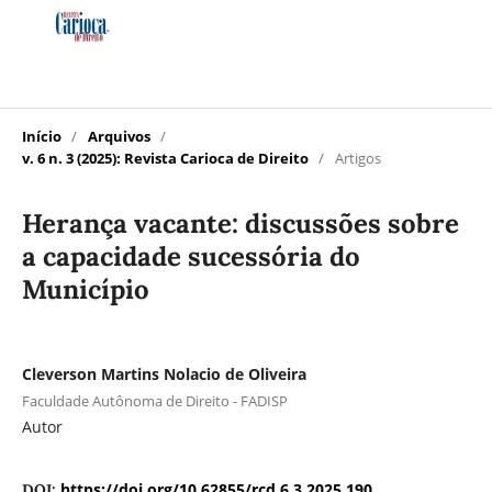
Início
/
Arquivos
/
v. 6 n. 3 (2025): Revista Carioca de Direito
/
Artigos
Herança vacante: discussões sobre
a capacidade sucessória do
Município
Cleverson Martins Nolacio de Oliveira
Faculdade Autônoma de Direito - FADISP
Autor
https://doi.org/10.62855/rcd.6.3.2025.190
DOI: