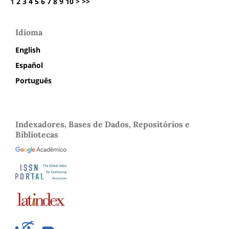
1
2
3
4
5
6
7
8
9
10
>
>>
Idioma
English
Español
Português
Indexadores, Bases de Dados, Repositórios e
Bibliotecas