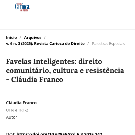
Início
/
Arquivos
/
v. 6 n. 3 (2025): Revista Carioca de Direito
/
Palestras Especiais
Favelas Inteligentes: direito
comunitário, cultura e resistência
- Cláudia Franco
Cláudia Franco
UFRJ e TRF-2
Autor
https://doi.org/10.62855/rcd.6.3.2025.242
DOI: