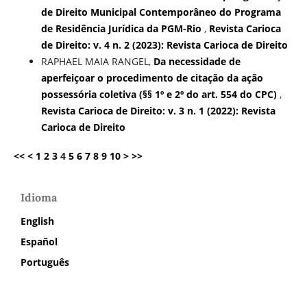
de Direito Municipal Contemporâneo do Programa
de Residência Jurídica da PGM-Rio
,
Revista Carioca
de Direito: v. 4 n. 2 (2023): Revista Carioca de Direito
RAPHAEL MAIA RANGEL,
Da necessidade de
aperfeiçoar o procedimento de citação da ação
possessória coletiva (§§ 1º e 2º do art. 554 do CPC)
,
Revista Carioca de Direito: v. 3 n. 1 (2022): Revista
Carioca de Direito
<<
<
1
2
3
4
5
6
7
8
9
10
>
>>
Idioma
English
Español
Português