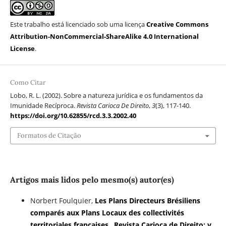
Este trabalho está licenciado sob uma licença
Creative Commons
Attribution-NonCommercial-ShareAlike 4.0 International
License
.
Como Citar
Lobo, R. L. (2002). Sobre a natureza jurídica e os fundamentos da
Imunidade Recíproca.
Revista Carioca De Direito
,
3
(3), 117-140.
https://doi.org/10.62855/rcd.3.3.2002.40
Formatos de Citação
Artigos mais lidos pelo mesmo(s) autor(es)
Norbert Foulquier,
Les Plans Directeurs Brésiliens
comparés aux Plans Locaux des collectivités
territoriales françaises
,
Revista Carioca de Direito: v.