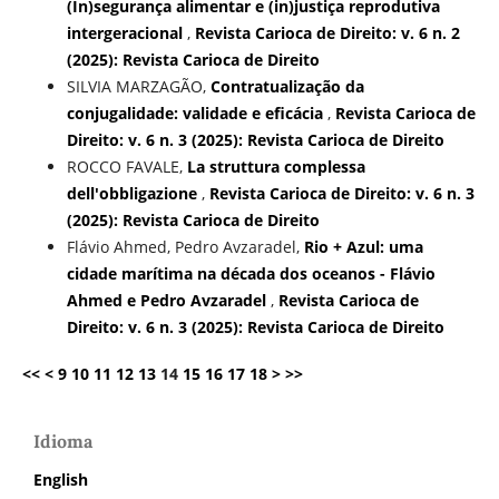
(In)segurança alimentar e (in)justiça reprodutiva
intergeracional
,
Revista Carioca de Direito: v. 6 n. 2
(2025): Revista Carioca de Direito
SILVIA MARZAGÃO,
Contratualização da
conjugalidade: validade e eficácia
,
Revista Carioca de
Direito: v. 6 n. 3 (2025): Revista Carioca de Direito
ROCCO FAVALE,
La struttura complessa
dell'obbligazione
,
Revista Carioca de Direito: v. 6 n. 3
(2025): Revista Carioca de Direito
Flávio Ahmed, Pedro Avzaradel,
Rio + Azul: uma
cidade marítima na década dos oceanos - Flávio
Ahmed e Pedro Avzaradel
,
Revista Carioca de
Direito: v. 6 n. 3 (2025): Revista Carioca de Direito
<<
<
9
10
11
12
13
14
15
16
17
18
>
>>
Idioma
English