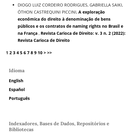
DIOGO LUIZ CORDEIRO RODRIGUES, GABRIELLA SAIKI,
ÓTHON CASTREQUINI PICCINI,
A exploração
econômica do direito à denominação de bens
públicos e os contratos de naming rights no Brasil e
na França
,
Revista Carioca de Direito: v. 3 n. 2 (2022):
Revista Carioca de Direito
1
2
3
4
5
6
7
8
9
10
>
>>
Idioma
English
Español
Português
Indexadores, Bases de Dados, Repositórios e
Bibliotecas