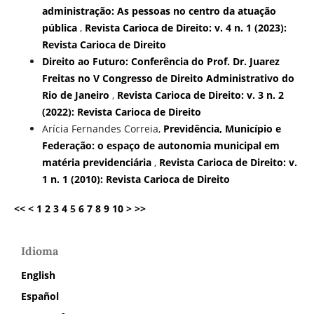
administração: As pessoas no centro da atuação
pública
,
Revista Carioca de Direito: v. 4 n. 1 (2023):
Revista Carioca de Direito
Direito ao Futuro: Conferência do Prof. Dr. Juarez
Freitas no V Congresso de Direito Administrativo do
Rio de Janeiro
,
Revista Carioca de Direito: v. 3 n. 2
(2022): Revista Carioca de Direito
Arícia Fernandes Correia,
Previdência, Município e
Federação: o espaço de autonomia municipal em
matéria previdenciária
,
Revista Carioca de Direito: v.
1 n. 1 (2010): Revista Carioca de Direito
<<
<
1
2
3
4
5
6
7
8
9
10
>
>>
Idioma
English
Español