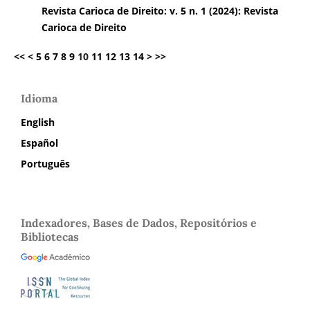
Revista Carioca de Direito: v. 5 n. 1 (2024): Revista
Carioca de Direito
<<
<
5
6
7
8
9
10
11
12
13
14
>
>>
Idioma
English
Español
Português
Indexadores, Bases de Dados, Repositórios e
Bibliotecas