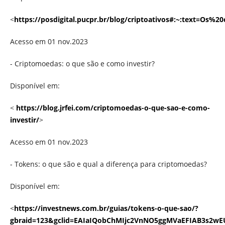
<
https://posdigital.pucpr.br/blog/criptoativos#:~:te
Acesso em 01 nov.2023
- Criptomoedas: o que são e como investir?
Disponível em:
<
https://blog.jrfei.com/criptomoedas-o-que-sao-e-como-
investir/
>
Acesso em 01 nov.2023
- Tokens: o que são e qual a diferença para criptomoedas?
Disponível em:
<
https://investnews.com.br/guias/tokens-o-que-sao/?
gbraid=123&gclid=EAIaIQobChMIjc2VnNO5ggMVaEFIAB3s2wE