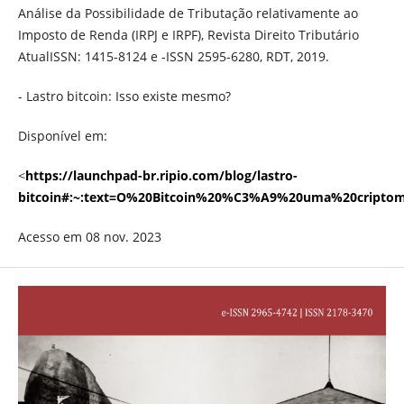
Análise da Possibilidade de Tributação relativamente ao
Imposto de Renda (IRPJ e IRPF), Revista Direito Tributário
AtualISSN: 1415-8124 e -ISSN 2595-6280, RDT, 2019.
- Lastro bitcoin: Isso existe mesmo?
Disponível em:
<
https://launchpad-br.ripio.com/blog/lastro-
bitcoin#:~:text=O%20Bitcoin%20%C3%A9%20uma%20cripto
Acesso em 08 nov. 2023