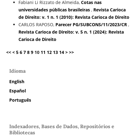
Fabiani Li Rizzato de Almeida,
Cotas nas
universidades públicas brasileiras
,
Revista Carioca
de Direito: v. 1 n. 1 (2010): Revista Carioca de Direito
CARLOS RAPOSO,
Parecer PG/SUBCONS/11/2023/CR
,
Revista Carioca de Direito: v. 5 n. 1 (2024): Revista
Carioca de Direito
<<
<
5
6
7
8
9
10
11
12
13
14
>
>>
Idioma
English
Español
Português
Indexadores, Bases de Dados, Repositórios e
Bibliotecas