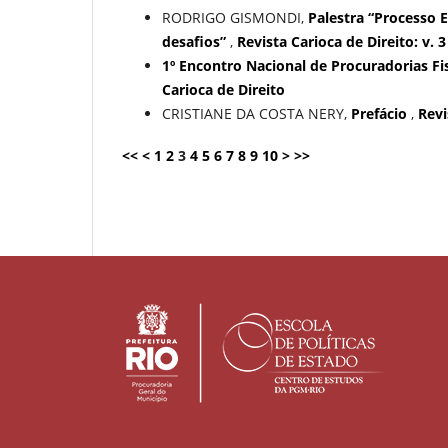
RODRIGO GISMONDI,
Palestra “Processo Es
desafios”
,
Revista Carioca de Direito: v. 3
1º Encontro Nacional de Procuradorias Fi
Carioca de Direito
CRISTIANE DA COSTA NERY,
Prefácio
,
Revi
<<
<
1
2
3
4
5
6
7
8
9
10
>
>>