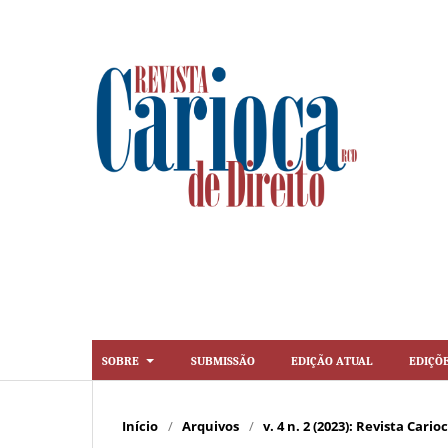
Sobre
Submissão
Edição Atual
Ediçõ
Início
/
Arquivos
/
v. 4 n. 2 (2023): Revista Cario