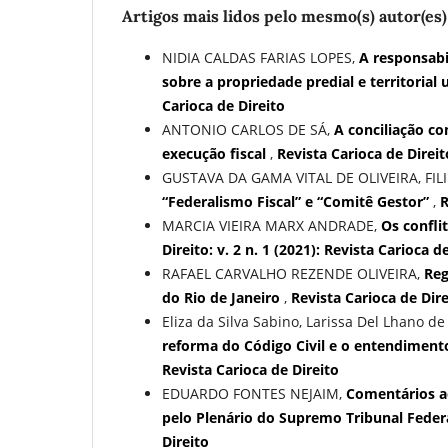
Artigos mais lidos pelo mesmo(s) autor(es)
NIDIA CALDAS FARIAS LOPES,
A responsabi
sobre a propriedade predial e territorial
Carioca de Direito
ANTONIO CARLOS DE SÁ,
A conciliação co
execução fiscal
,
Revista Carioca de Direito
GUSTAVA DA GAMA VITAL DE OLIVEIRA, FIL
“Federalismo Fiscal” e “Comitê Gestor”
,
R
MARCIA VIEIRA MARX ANDRADE,
Os confli
Direito: v. 2 n. 1 (2021): Revista Carioca d
RAFAEL CARVALHO REZENDE OLIVEIRA,
Reg
do Rio de Janeiro
,
Revista Carioca de Direi
Eliza da Silva Sabino, Larissa Del Lhano d
reforma do Código Civil e o entendiment
Revista Carioca de Direito
EDUARDO FONTES NEJAIM,
Comentários ao
pelo Plenário do Supremo Tribunal Feder
Direito