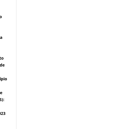
o
da
to
 de
ípio
de
5):
023