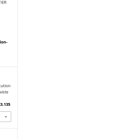
TIER
a
ion-
tution
vista
23.135