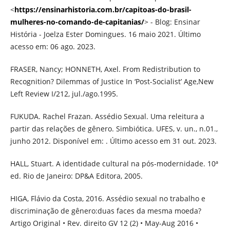
<
https://ensinarhistoria.com.br/capitoas-do-brasil-
mulheres-no-comando-de-capitanias/
> - Blog: Ensinar
História - Joelza Ester Domingues. 16 maio 2021. Último
acesso em: 06 ago. 2023.
FRASER, Nancy; HONNETH, Axel. From Redistribution to
Recognition? Dilemmas of Justice In ‘Post-Socialist’ Age,New
Left Review I/212, jul./ago.1995.
FUKUDA. Rachel Frazan. Assédio Sexual. Uma releitura a
partir das relações de gênero. Simbiótica. UFES, v. un., n.01.,
junho 2012. Disponível em: . Último acesso em 31 out. 2023.
HALL, Stuart. A identidade cultural na pós-modernidade. 10ª
ed. Rio de Janeiro: DP&A Editora, 2005.
HIGA, Flávio da Costa, 2016. Assédio sexual no trabalho e
discriminação de gênero:duas faces da mesma moeda?
Artigo Original • Rev. direito GV 12 (2) • May-Aug 2016 •