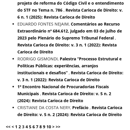
projeto de reforma do Código Civil e o entendimento
do STF no Tema n. 786
,
Revista Carioca de Direito: v.
6 n. 1 (2025): Revista Carioca de Direito
EDUARDO FONTES NEJAIM,
Comentários ao Recurso
Extraordinário nº 684.612, julgado em 03 de julho de
2023 pelo Plenário do Supremo Tribunal Federal
,
Revista Carioca de Direito: v. 3 n. 1 (2022): Revista
Carioca de Direito
RODRIGO GISMONDI,
Palestra “Processo Estrutural e
Políticas Públicas: experiências, arranjos
institucionais e desafios”
,
Revista Carioca de Direito:
v. 3 n. 1 (2022): Revista Carioca de Direito
1º Encontro Nacional de Procuradorias Fiscais
Municipais
,
Revista Carioca de Direito: v. 5 n. 2
(2024): Revista Carioca de Direito
CRISTIANE DA COSTA NERY,
Prefácio
,
Revista Carioca
de Direito: v. 5 n. 2 (2024): Revista Carioca de Direito
<<
<
1
2
3
4
5
6
7
8
9
10
>
>>