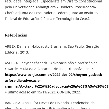
Faculdade Integrada. Especialista em Direito Constitucional
pela Universidade Anhanguera – Uniderp. Procuradora-
Chefe Adjunta da Procuradoria Federal junto ao Instituto
Federal de Educação, Ciência e Tecnologia do Ceará.
Referências
ARBEX, Daniela. Holocausto Brasileiro. São Paulo: Geração
Editorial, 2013.
ASFÓRA, Sheyner Yàsbeck. "Advocacia não é profissão de
covardes": Dia da Advocacia Criminal. Disponível em <
https://www.conjur.com.br/2022-dez-02/sheyner-yasbeck-
asfora-dia-advocacia-
criminal/#:~:text=%22A%20advocacia%20n%C3%A3o%20%C
> último acesso em 15/11/2023. CONJUR, 2022.
BARBOSA. Ana Luíza Neves de Holanda. Tendências da
Alocação do tempo no brasil: trabalho e laser. Revista