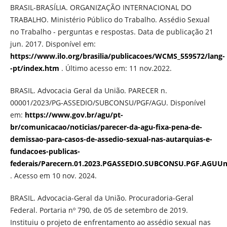
BRASIL-BRASÍLIA. ORGANIZAÇÃO INTERNACIONAL DO
TRABALHO. Ministério Público do Trabalho. Assédio Sexual
no Trabalho - perguntas e respostas. Data de publicação 21
jun. 2017. Disponível em:
https://www.ilo.org/brasilia/publicacoes/WCMS_559572/lang-
-pt/index.htm
. Último acesso em: 11 nov.2022.
BRASIL. Advocacia Geral da União. PARECER n.
00001/2023/PG-ASSEDIO/SUBCONSU/PGF/AGU. Disponível
em:
https://www.gov.br/agu/pt-
br/comunicacao/noticias/parecer-da-agu-fixa-pena-de-
demissao-para-casos-de-assedio-sexual-nas-autarquias-e-
fundacoes-publicas-
federais/Parecern.01.2023.PGASSEDIO.SUBCONSU.PGF.AGUUnif
. Acesso em 10 nov. 2024.
BRASIL. Advocacia-Geral da União. Procuradoria-Geral
Federal. Portaria nº 790, de 05 de setembro de 2019.
Instituiu o projeto de enfrentamento ao assédio sexual nas