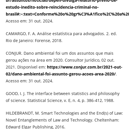
br/assuntos/noticias/depen-divulga-relatorio-previo-de-
estudo-inedito-sobre-reincidencia-criminal-no-
brasil#:~:text=Conforme%20o%20gr%C3%A1fico%2C%20a%2
Acesso em: 31 out. 2024.
CAMARGO, F. A. Análise estatística para advogados. 2. ed.
Rio de Janeiro: Forense, 2018.
CONJUR. Dano ambiental foi um dos assuntos que mais
gerou ações na área em 2020. Consultor Jurídico, 02 out.
2021. Disponível em:
https://www.conjur.com.br/2021-out-
02/dano-ambiental-foi-assunto-gerou-acoes-area-2020/
.
Acesso em: 31 out. 2024.
GOOD, I. J. The interface between statistics and philosophy
of science. Statistical Science, v. E, n. 4, p. 386-412, 1988.
HILDEBRANDT, M. Smart Technologies and the End(s) of Law:
Novel Entanglements of Law and Technology. Cheltenham:
Edward Elgar Publishing, 2016.