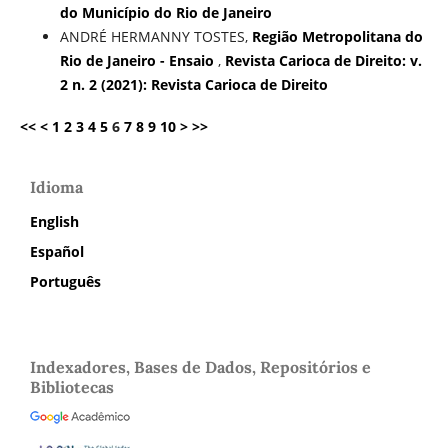
do Município do Rio de Janeiro
ANDRÉ HERMANNY TOSTES,
Região Metropolitana do
Rio de Janeiro - Ensaio
,
Revista Carioca de Direito: v.
2 n. 2 (2021): Revista Carioca de Direito
<<
<
1
2
3
4
5
6
7
8
9
10
>
>>
Idioma
English
Español
Português
Indexadores, Bases de Dados, Repositórios e
Bibliotecas