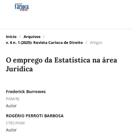
Início
/
Arquivos
/
v. 6 n. 1 (2025): Revista Carioca de Direito
/
Artigos
O emprego da Estatística na área
Jurídica
Frederick Burrowes
PGM/RJ
Autor
ROGÉRIO PERROTI BARBOSA
CTEC/PGM
Autor