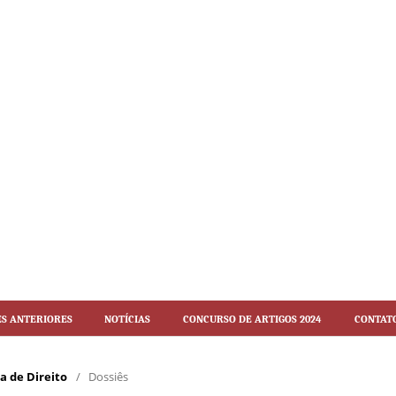
es Anteriores
Notícias
Concurso de artigos 2024
Contat
ca de Direito
/
Dossiês