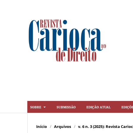
Sobre
Submissão
Edição Atual
Ediçõ
Início
/
Arquivos
/
v. 6 n. 3 (2025): Revista Cario