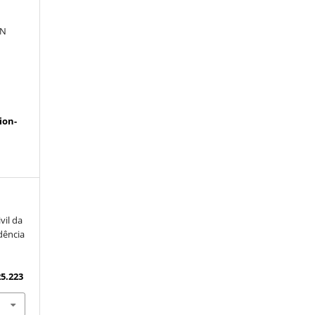
IN
a
ion-
vil da
dência
25.223