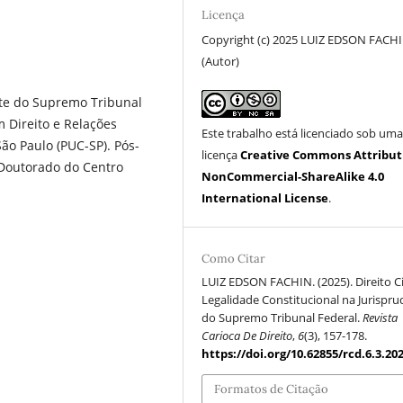
Licença
Copyright (c) 2025 LUIZ EDSON FACH
(Autor)
nte do Supremo Tribunal
 Direito e Relações
Este trabalho está licenciado sob um
São Paulo (PUC-SP). Pós-
licença
Creative Commons Attribut
Doutorado do Centro
NonCommercial-ShareAlike 4.0
International License
.
Como Citar
LUIZ EDSON FACHIN. (2025). Direito Ci
Legalidade Constitucional na Jurispru
do Supremo Tribunal Federal.
Revista
Carioca De Direito
,
6
(3), 157-178.
https://doi.org/10.62855/rcd.6.3.20
Formatos de Citação