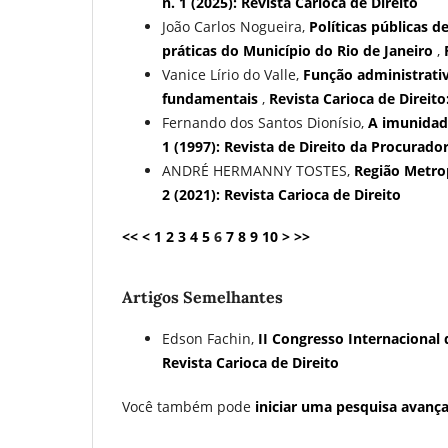
n. 1 (2025): Revista Carioca de Direito
João Carlos Nogueira,
Políticas públicas 
práticas do Município do Rio de Janeiro
,
Vanice Lírio do Valle,
Função administrativ
fundamentais
,
Revista Carioca de Direito:
Fernando dos Santos Dionísio,
A imunidad
1 (1997): Revista de Direito da Procurado
ANDRÉ HERMANNY TOSTES,
Região Metrop
2 (2021): Revista Carioca de Direito
<<
<
1
2
3
4
5
6
7
8
9
10
>
>>
Artigos Semelhantes
Edson Fachin,
II Congresso Internacional 
Revista Carioca de Direito
Você também pode
iniciar uma pesquisa avança