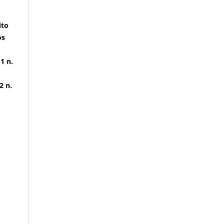
ito
os
 1 n.
2 n.