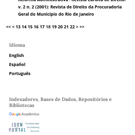
v. 2 n. 2 (2001): Revista de Direito da Procuradoria
Geral do Município do Rio de Janeiro
<<
<
13
14
15
16
17
18
19
20
21
22
>
>>
Idioma
English
Español
Português
Indexadores, Bases de Dados, Repositórios e
Bibliotecas