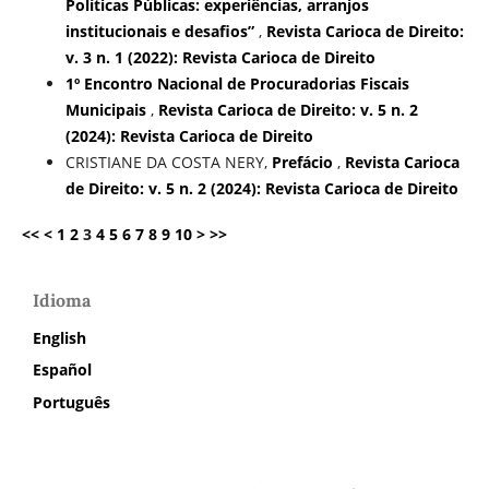
Políticas Públicas: experiências, arranjos
institucionais e desafios”
,
Revista Carioca de Direito:
v. 3 n. 1 (2022): Revista Carioca de Direito
1º Encontro Nacional de Procuradorias Fiscais
Municipais
,
Revista Carioca de Direito: v. 5 n. 2
(2024): Revista Carioca de Direito
CRISTIANE DA COSTA NERY,
Prefácio
,
Revista Carioca
de Direito: v. 5 n. 2 (2024): Revista Carioca de Direito
<<
<
1
2
3
4
5
6
7
8
9
10
>
>>
Idioma
English
Español
Português