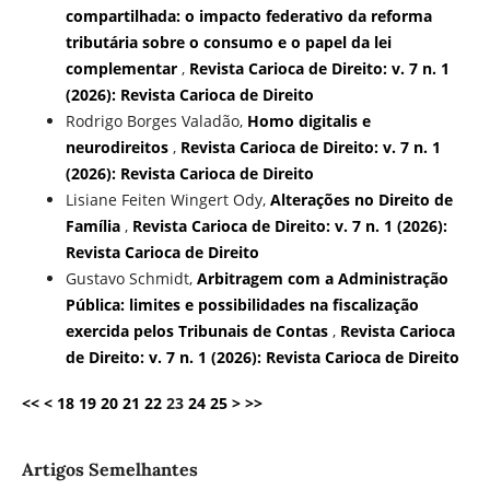
compartilhada: o impacto federativo da reforma
tributária sobre o consumo e o papel da lei
complementar
,
Revista Carioca de Direito: v. 7 n. 1
(2026): Revista Carioca de Direito
Rodrigo Borges Valadão,
Homo digitalis e
neurodireitos
,
Revista Carioca de Direito: v. 7 n. 1
(2026): Revista Carioca de Direito
Lisiane Feiten Wingert Ody,
Alterações no Direito de
Família
,
Revista Carioca de Direito: v. 7 n. 1 (2026):
Revista Carioca de Direito
Gustavo Schmidt,
Arbitragem com a Administração
Pública: limites e possibilidades na fiscalização
exercida pelos Tribunais de Contas
,
Revista Carioca
de Direito: v. 7 n. 1 (2026): Revista Carioca de Direito
<<
<
18
19
20
21
22
23
24
25
>
>>
Artigos Semelhantes