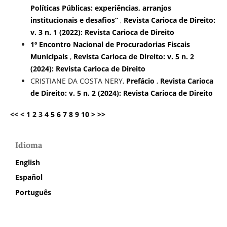
Políticas Públicas: experiências, arranjos
institucionais e desafios”
,
Revista Carioca de Direito:
v. 3 n. 1 (2022): Revista Carioca de Direito
1º Encontro Nacional de Procuradorias Fiscais
Municipais
,
Revista Carioca de Direito: v. 5 n. 2
(2024): Revista Carioca de Direito
CRISTIANE DA COSTA NERY,
Prefácio
,
Revista Carioca
de Direito: v. 5 n. 2 (2024): Revista Carioca de Direito
<<
<
1
2
3
4
5
6
7
8
9
10
>
>>
Idioma
English
Español
Português