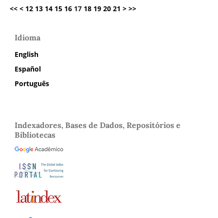
<<
<
12
13
14
15
16
17
18
19
20
21
>
>>
Idioma
English
Español
Português
Indexadores, Bases de Dados, Repositórios e
Bibliotecas