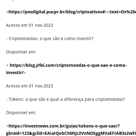
<
https://posdigital.pucpr.br/blog/criptoativos#:~:te
Acesso em 01 nov.2023
- Criptomoedas: o que são e como investir?
Disponível em:
<
https://blog.jrfei.com/criptomoedas-o-que-sao-e-como-
investir/
>
Acesso em 01 nov.2023
- Tokens: o que são e qual a diferença para criptomoedas?
Disponível em:
<
https://investnews.com.br/guias/tokens-o-que-sao/?
gbraid=123&gclid=EAIaIQobChMIjc2VnNO5ggMVaEFIAB3s2wE