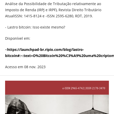
Análise da Possibilidade de Tributação relativamente ao
Imposto de Renda (IRPJ e IRPF), Revista Direito Tributário
AtualISSN: 1415-8124 e -ISSN 2595-6280, RDT, 2019.
- Lastro bitcoin: Isso existe mesmo?
Disponível em:
<
https://launchpad-br.ripio.com/blog/lastro-
bitcoin#:~:text=O%20Bitcoin%20%C3%A9%20uma%20cripto
Acesso em 08 nov. 2023