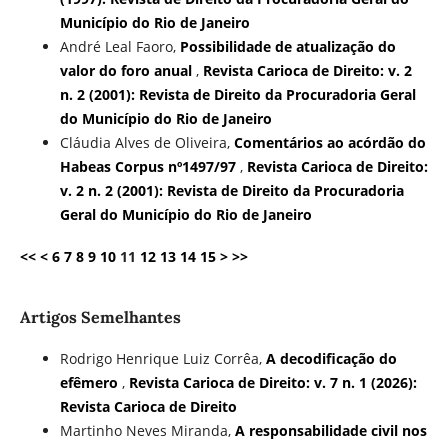
Município do Rio de Janeiro
André Leal Faoro,
Possibilidade de atualização do
valor do foro anual
,
Revista Carioca de Direito: v. 2
n. 2 (2001): Revista de Direito da Procuradoria Geral
do Município do Rio de Janeiro
Cláudia Alves de Oliveira,
Comentários ao acórdão do
Habeas Corpus nº1497/97
,
Revista Carioca de Direito:
v. 2 n. 2 (2001): Revista de Direito da Procuradoria
Geral do Município do Rio de Janeiro
<<
<
6
7
8
9
10
11
12
13
14
15
>
>>
Artigos Semelhantes
Rodrigo Henrique Luiz Corrêa,
A decodificação do
efêmero
,
Revista Carioca de Direito: v. 7 n. 1 (2026):
Revista Carioca de Direito
Martinho Neves Miranda,
A responsabilidade civil nos