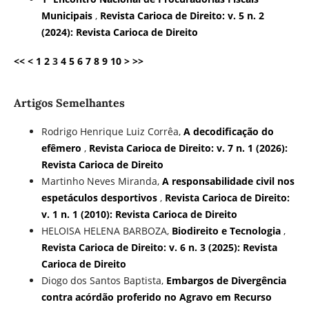
Municipais
,
Revista Carioca de Direito: v. 5 n. 2
(2024): Revista Carioca de Direito
<<
<
1
2
3
4
5
6
7
8
9
10
>
>>
Artigos Semelhantes
Rodrigo Henrique Luiz Corrêa,
A decodificação do
efêmero
,
Revista Carioca de Direito: v. 7 n. 1 (2026):
Revista Carioca de Direito
Martinho Neves Miranda,
A responsabilidade civil nos
espetáculos desportivos
,
Revista Carioca de Direito:
v. 1 n. 1 (2010): Revista Carioca de Direito
HELOISA HELENA BARBOZA,
Biodireito e Tecnologia
,
Revista Carioca de Direito: v. 6 n. 3 (2025): Revista
Carioca de Direito
Diogo dos Santos Baptista,
Embargos de Divergência
contra acórdão proferido no Agravo em Recurso