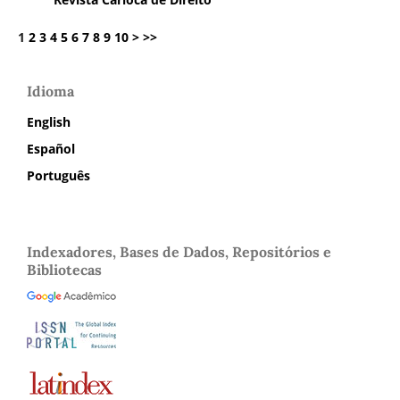
1
2
3
4
5
6
7
8
9
10
>
>>
Idioma
English
Español
Português
Indexadores, Bases de Dados, Repositórios e
Bibliotecas