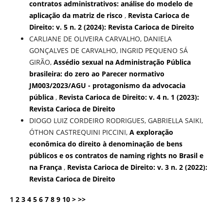
contratos administrativos: análise do modelo de
aplicação da matriz de risco
,
Revista Carioca de
Direito: v. 5 n. 2 (2024): Revista Carioca de Direito
CARLIANE DE OLIVEIRA CARVALHO, DANIELA
GONÇALVES DE CARVALHO, INGRID PEQUENO SÁ
GIRÃO,
Assédio sexual na Administração Pública
brasileira: do zero ao Parecer normativo
JM003/2023/AGU - protagonismo da advocacia
pública
,
Revista Carioca de Direito: v. 4 n. 1 (2023):
Revista Carioca de Direito
DIOGO LUIZ CORDEIRO RODRIGUES, GABRIELLA SAIKI,
ÓTHON CASTREQUINI PICCINI,
A exploração
econômica do direito à denominação de bens
públicos e os contratos de naming rights no Brasil e
na França
,
Revista Carioca de Direito: v. 3 n. 2 (2022):
Revista Carioca de Direito
1
2
3
4
5
6
7
8
9
10
>
>>