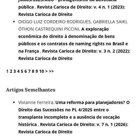
pública
,
Revista Carioca de Direito: v. 4 n. 1 (2023):
Revista Carioca de Direito
DIOGO LUIZ CORDEIRO RODRIGUES, GABRIELLA SAIKI,
ÓTHON CASTREQUINI PICCINI,
A exploração
econômica do direito à denominação de bens
públicos e os contratos de naming rights no Brasil e
na França
,
Revista Carioca de Direito: v. 3 n. 2 (2022):
Revista Carioca de Direito
1
2
3
4
5
6
7
8
9
10
>
>>
Artigos Semelhantes
Vivianne Ferreira,
Uma reforma para planejadores? O
Direito das Sucessões no PL 4/2025 entre o
transplante incompleto e a ausência de vocação
histórica
,
Revista Carioca de Direito: v. 7 n. 1 (2026):
Revista Carioca de Direito