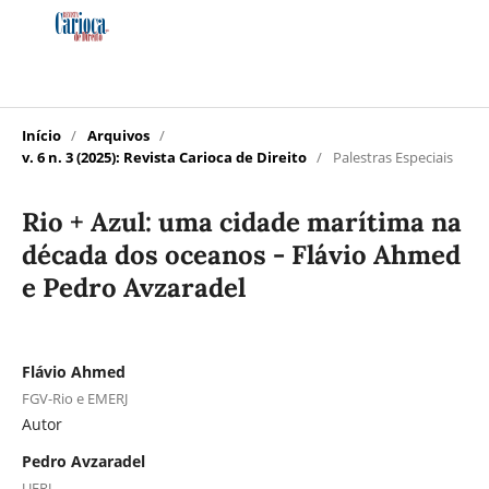
Início
/
Arquivos
/
v. 6 n. 3 (2025): Revista Carioca de Direito
/
Palestras Especiais
Rio + Azul: uma cidade marítima na
década dos oceanos - Flávio Ahmed
e Pedro Avzaradel
Flávio Ahmed
FGV-Rio e EMERJ
Autor
Pedro Avzaradel
UFRJ