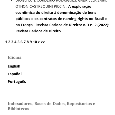
DIOGO LUIZ CORDEIRO RODRIGUES, GABRIELLA SAIKI,
ÓTHON CASTREQUINI PICCINI,
A exploração
econômica do direito à denominação de bens
públicos e os contratos de naming rights no Brasil e
na França
,
Revista Carioca de Direito: v. 3 n. 2 (2022):
Revista Carioca de Direito
1
2
3
4
5
6
7
8
9
10
>
>>
Idioma
English
Español
Português
Indexadores, Bases de Dados, Repositórios e
Bibliotecas