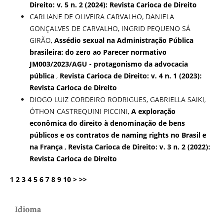
Direito: v. 5 n. 2 (2024): Revista Carioca de Direito
CARLIANE DE OLIVEIRA CARVALHO, DANIELA
GONÇALVES DE CARVALHO, INGRID PEQUENO SÁ
GIRÃO,
Assédio sexual na Administração Pública
brasileira: do zero ao Parecer normativo
JM003/2023/AGU - protagonismo da advocacia
pública
,
Revista Carioca de Direito: v. 4 n. 1 (2023):
Revista Carioca de Direito
DIOGO LUIZ CORDEIRO RODRIGUES, GABRIELLA SAIKI,
ÓTHON CASTREQUINI PICCINI,
A exploração
econômica do direito à denominação de bens
públicos e os contratos de naming rights no Brasil e
na França
,
Revista Carioca de Direito: v. 3 n. 2 (2022):
Revista Carioca de Direito
1
2
3
4
5
6
7
8
9
10
>
>>
Idioma