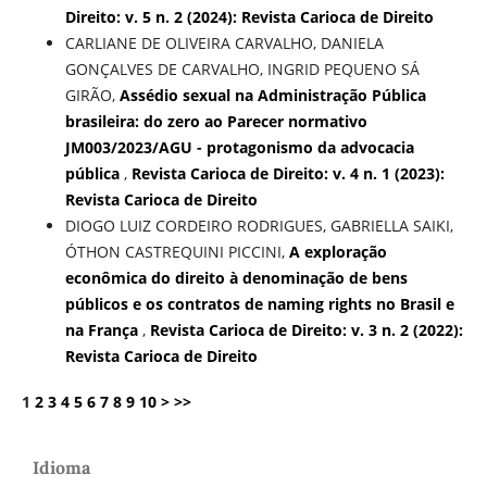
Direito: v. 5 n. 2 (2024): Revista Carioca de Direito
CARLIANE DE OLIVEIRA CARVALHO, DANIELA
GONÇALVES DE CARVALHO, INGRID PEQUENO SÁ
GIRÃO,
Assédio sexual na Administração Pública
brasileira: do zero ao Parecer normativo
JM003/2023/AGU - protagonismo da advocacia
pública
,
Revista Carioca de Direito: v. 4 n. 1 (2023):
Revista Carioca de Direito
DIOGO LUIZ CORDEIRO RODRIGUES, GABRIELLA SAIKI,
ÓTHON CASTREQUINI PICCINI,
A exploração
econômica do direito à denominação de bens
públicos e os contratos de naming rights no Brasil e
na França
,
Revista Carioca de Direito: v. 3 n. 2 (2022):
Revista Carioca de Direito
1
2
3
4
5
6
7
8
9
10
>
>>
Idioma