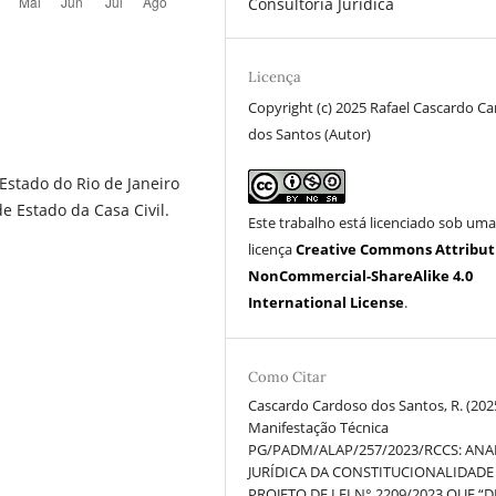
Consultoria Jurídica
Licença
Copyright (c) 2025 Rafael Cascardo C
dos Santos (Autor)
Estado do Rio de Janeiro
de Estado da Casa Civil.
Este trabalho está licenciado sob um
licença
Creative Commons Attribut
NonCommercial-ShareAlike 4.0
International License
.
Como Citar
Cascardo Cardoso dos Santos, R. (2025
Manifestação Técnica
PG/PADM/ALAP/257/2023/RCCS: ANA
JURÍDICA DA CONSTITUCIONALIDADE
PROJETO DE LEI N° 2209/2023 QUE “