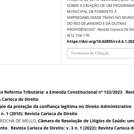
SOBRE A CRIAÇÃO DE UM PROGRAM
MUNICIPAL DE FOMENTO À
EMPREGABILIDADE TRANS NO MUNIC
DO RIO DE JANEIRO E DÁ OUTRAS
PROVIDÊNCIAS”.
Revista Carioca De Dir
6
(1), 154-176.
https://doi.org/10.62855/rcd.6.1.20
Formatos de Citação
da Reforma Tributária: a Emenda Constitucional nº 132/2023
,
Rev
a Carioca de Direito
pio da proteção da confiança legítima no Direito Administrativo
 n. 1 (2010): Revista Carioca de Direito
 ROCHA DE MELLO,
Câmara de Resolução de Litígios de Saúde: u
ento
,
Revista Carioca de Direito: v. 3 n. 1 (2022): Revista Carioca d