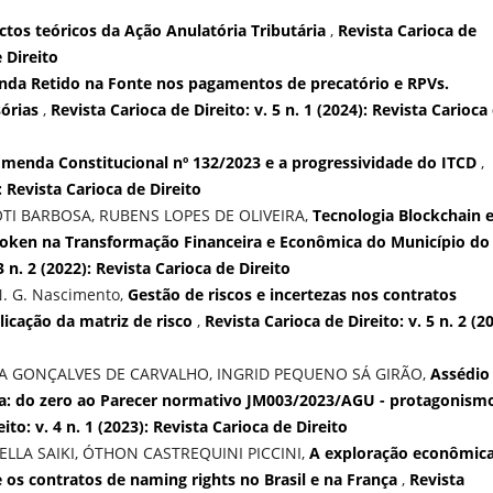
ctos teóricos da Ação Anulatória Tributária
,
Revista Carioca de
e Direito
nda Retido na Fonte nos pagamentos de precatório e RPVs.
sórias
,
Revista Carioca de Direito: v. 5 n. 1 (2024): Revista Carioca
Emenda Constitucional nº 132/2023 e a progressividade do ITCD
,
): Revista Carioca de Direito
TI BARBOSA, RUBENS LOPES DE OLIVEIRA,
Tecnologia Blockchain 
-Token na Transformação Financeira e Econômica do Município do
3 n. 2 (2022): Revista Carioca de Direito
N. G. Nascimento,
Gestão de riscos e incertezas nos contratos
licação da matriz de risco
,
Revista Carioca de Direito: v. 5 n. 2 (2
LA GONÇALVES DE CARVALHO, INGRID PEQUENO SÁ GIRÃO,
Assédio
ira: do zero ao Parecer normativo JM003/2023/AGU - protagonism
ito: v. 4 n. 1 (2023): Revista Carioca de Direito
LLA SAIKI, ÓTHON CASTREQUINI PICCINI,
A exploração econômic
 os contratos de naming rights no Brasil e na França
,
Revista