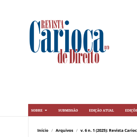
Sobre
Submissão
Edição Atual
Ediçõ
Início
/
Arquivos
/
v. 6 n. 1 (2025): Revista Cario