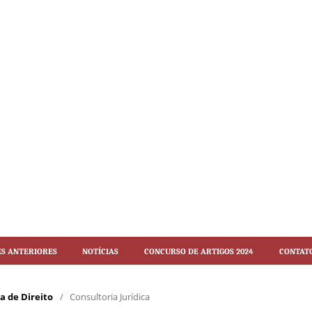
es Anteriores
Notícias
Concurso de artigos 2024
Contat
ca de Direito
/
Consultoria Jurídica