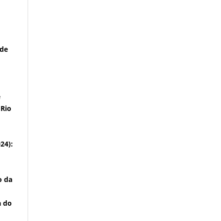
 de
e
 Rio
024):
o da
a do